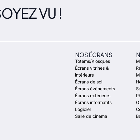
OYEZ VU !
NOS ÉCRANS
N
Totems/Kiosques
Ma
Écrans vitrines &
Re
intérieurs
M
Écrans de sol
H
Écrans évènements
Sa
Écrans extérieurs
P
Écrans informatifs
O
Logiciel
C
Salle de cinéma
Ba