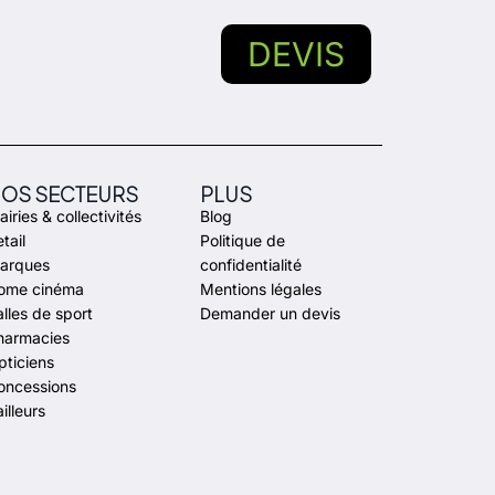
DEVIS
OS SECTEURS
PLUS
iries & collectivités
Blog
tail
Politique de
arques
confidentialité
ome cinéma
Mentions légales
lles de sport
Demander un devis
harmacies
pticiens
oncessions
illeurs